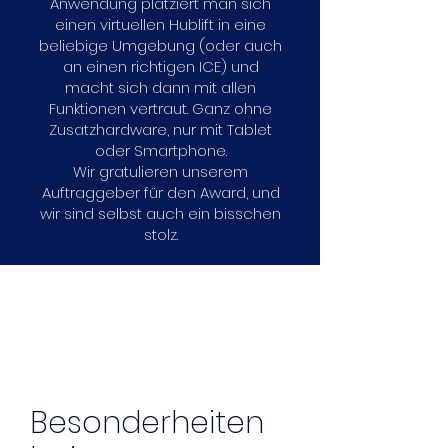
Anwendung platziert man sich
einen virtuellen Hublift in eine
beliebige Umgebung (oder auch
an einen richtigen ICE) und
macht sich dann mit allen
Funktionen vertraut. Ganz ohne
Zusatzhardware, nur mit Tablet
oder Smartphone.
Wir gratulieren unserem
Auftraggeber für den Award, und
wir sind selbst auch ein bisschen
stolz.
Besonderheiten