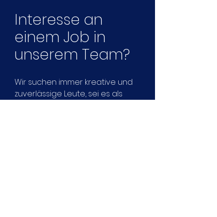
Interesse an
einem Job in
unserem Team?
Wir suchen immer kreative und
zuverlässige Leute, sei es als
Mitarbeiter in der Produktion,
als Autor oder auch als
Praktikant. Wenn Sie fit und
motiviert sind, setzen Sie sich
gerne mit uns in Verbindung.
Kontakt